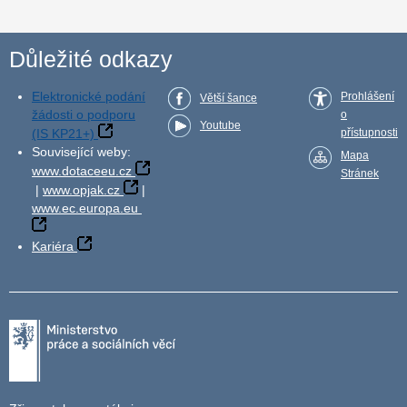
Důležité odkazy
Elektronické podání
Prohlášení
Větší šance
žádosti o podporu
o
Youtube
(IS KP21+)
přístupnosti
Související weby:
Mapa
www.dotaceeu.cz
Stránek
|
www.opjak.cz
|
www.ec.europa.eu
Kariéra