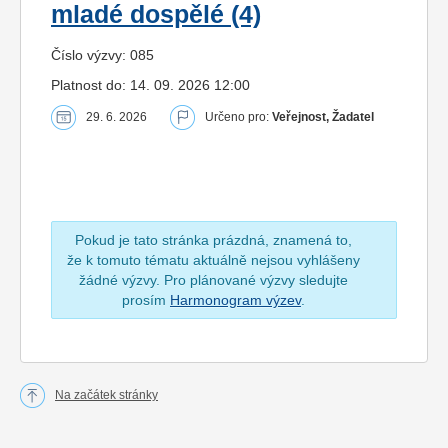
mladé dospělé (4)
Číslo výzvy: 085
Platnost do: 14. 09. 2026 12:00
29. 6. 2026
Určeno pro:
Veřejnost, Žadatel
Pokud je tato stránka prázdná, znamená to,
že k tomuto tématu aktuálně nejsou vyhlášeny
žádné výzvy. Pro plánované výzvy sledujte
prosím
Harmonogram výzev
.
Na začátek stránky