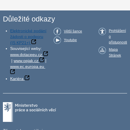
Důležité odkazy
Elektronické podání
Prohlášení
Větší šance
žádosti o podporu
o
Youtube
(IS KP21+)
přístupnosti
Související weby:
Mapa
www.dotaceeu.cz
Stránek
|
www.opjak.cz
|
www.ec.europa.eu
Kariéra