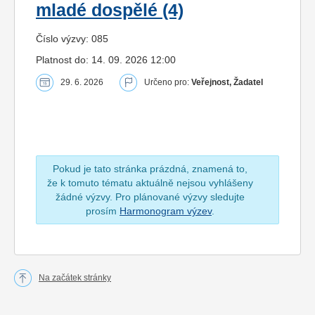
mladé dospělé (4)
Číslo výzvy: 085
Platnost do: 14. 09. 2026 12:00
29. 6. 2026
Určeno pro:
Veřejnost, Žadatel
Pokud je tato stránka prázdná, znamená to,
že k tomuto tématu aktuálně nejsou vyhlášeny
žádné výzvy. Pro plánované výzvy sledujte
prosím
Harmonogram výzev
.
Na začátek stránky