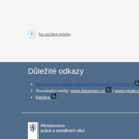
Na začátek stránky
Důležité odkazy
Elektronické podání žádosti o podporu (IS KP21+)
Související weby:
www.dotaceeu.cz
|
www.opjak.c
Kariéra