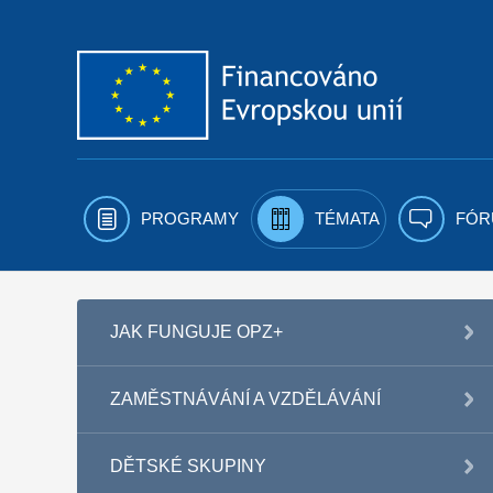
Přejít k obsahu
PROGRAMY
TÉMATA
FÓR
JAK FUNGUJE OPZ+
ZAMĚSTNÁVÁNÍ A VZDĚLÁVÁNÍ
DĚTSKÉ SKUPINY