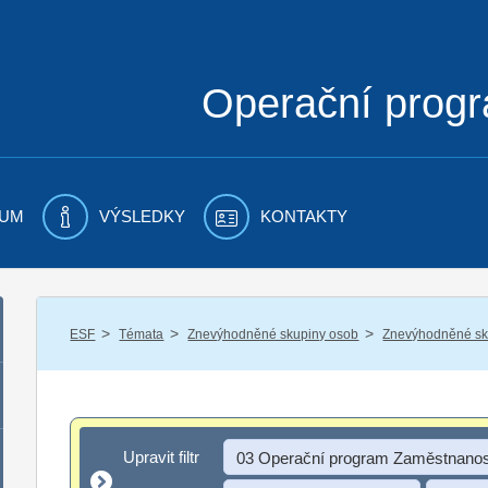
Operační prog
UM
VÝSLEDKY
KONTAKTY
/
/
/
ESF
Témata
Znevýhodněné skupiny osob
Znevýhodněné sku
Upravit filtr
Upravit filtr
03 Operační program Zaměstnanos