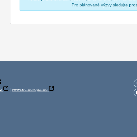
Pro plánované výzvy sledujte pr
z
|
www.ec.europa.eu