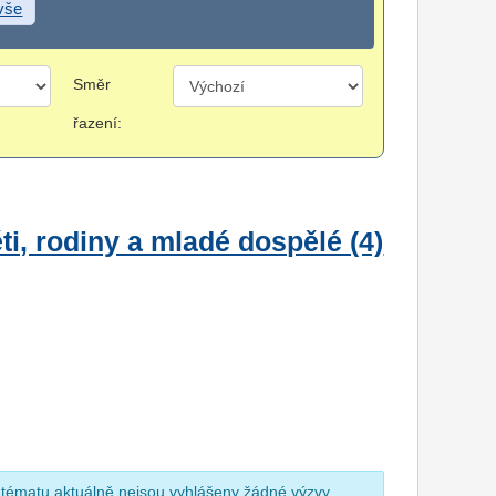
 vše
Směr
řazení:
i, rodiny a mladé dospělé (4)
 tématu aktuálně nejsou vyhlášeny žádné výzvy.