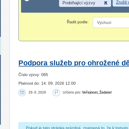
Zrušit
Probíhající výzvy
Řadit podle:
Podpora služeb pro ohrožené dět
Číslo výzvy: 085
Platnost do: 14. 09. 2026 12:00
29. 6. 2026
Určeno pro:
Veřejnost, Žadatel
Pokud je tato stránka prázdná, znamená to, že k tomuto