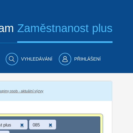
ram
Zaměstnanost plus
VYHLEDÁVÁNÍ
PŘIHLÁŠENÍ
piny osob - aktuální výzvy
t plus
085