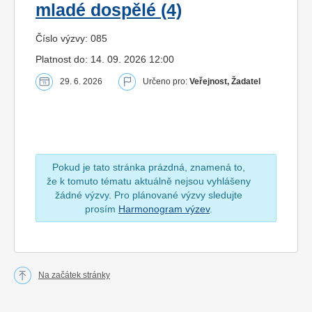
mladé dospělé (4)
Číslo výzvy: 085
Platnost do: 14. 09. 2026 12:00
29. 6. 2026
Určeno pro:
Veřejnost, Žadatel
Pokud je tato stránka prázdná, znamená to,
že k tomuto tématu aktuálně nejsou vyhlášeny
žádné výzvy. Pro plánované výzvy sledujte
prosím
Harmonogram výzev
.
Na začátek stránky