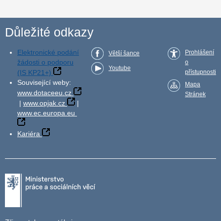
Důležité odkazy
Elektronické podání
Prohlášení
Větší šance
žádosti o podporu
o
Youtube
(IS KP21+)
přístupnosti
Související weby:
Mapa
www.dotaceeu.cz
Stránek
|
www.opjak.cz
|
www.ec.europa.eu
Kariéra