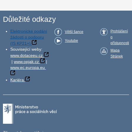
Důležité odkazy
Elektronické podání
Prohlášení
Větší šance
žádosti o podporu
o
Youtube
(IS KP21+)
přístupnosti
Související weby:
Mapa
www.dotaceeu.cz
Stránek
|
www.opjak.cz
|
www.ec.europa.eu
Kariéra