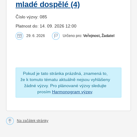
mladé dospělé (4)
Číslo výzvy: 085
Platnost do: 14. 09. 2026 12:00
29. 6. 2026
Určeno pro:
Veřejnost, Žadatel
Pokud je tato stránka prázdná, znamená to,
že k tomuto tématu aktuálně nejsou vyhlášeny
žádné výzvy. Pro plánované výzvy sledujte
prosím
Harmonogram výzev
.
Na začátek stránky