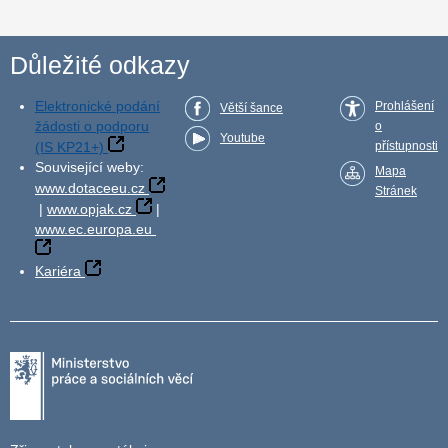
Důležité odkazy
Elektronické podání
Prohlášení
Větší šance
žádosti o podporu
o
Youtube
(IS KP21+)
přístupnosti
Související weby:
Mapa
www.dotaceeu.cz
Stránek
|
www.opjak.cz
|
www.ec.europa.eu
Kariéra