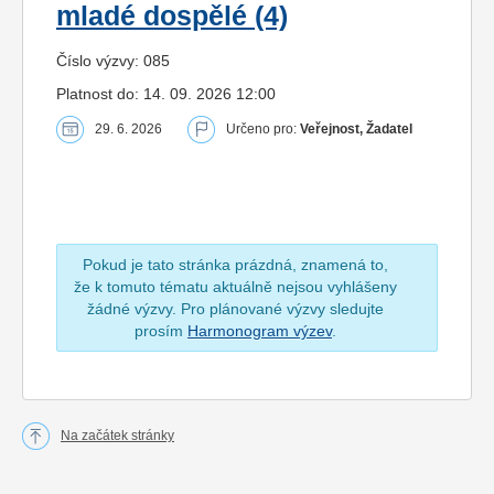
mladé dospělé (4)
Číslo výzvy: 085
Platnost do: 14. 09. 2026 12:00
29. 6. 2026
Určeno pro:
Veřejnost, Žadatel
Pokud je tato stránka prázdná, znamená to,
že k tomuto tématu aktuálně nejsou vyhlášeny
žádné výzvy. Pro plánované výzvy sledujte
prosím
Harmonogram výzev
.
Na začátek stránky