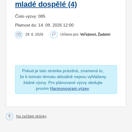
mladé dospělé (4)
Číslo výzvy: 085
Platnost do: 14. 09. 2026 12:00
29. 6. 2026
Určeno pro:
Veřejnost, Žadatel
Pokud je tato stránka prázdná, znamená to,
že k tomuto tématu aktuálně nejsou vyhlášeny
žádné výzvy. Pro plánované výzvy sledujte
prosím
Harmonogram výzev
.
Na začátek stránky