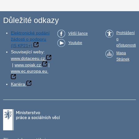
Důležité odkazy
Elektronické podání
Prohlášení
Větší šance
žádosti o podporu
o
Youtube
(IS KP21+)
přístupnosti
Související weby:
Mapa
www.dotaceeu.cz
Stránek
|
www.opjak.cz
|
www.ec.europa.eu
Kariéra