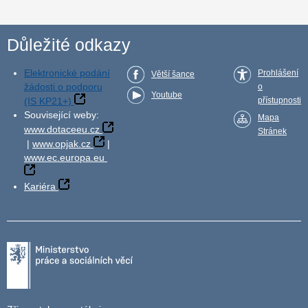
Důležité odkazy
Elektronické podání
Prohlášení
Větší šance
žádosti o podporu
o
Youtube
(IS KP21+)
přístupnosti
Související weby:
Mapa
www.dotaceeu.cz
Stránek
|
www.opjak.cz
|
www.ec.europa.eu
Kariéra