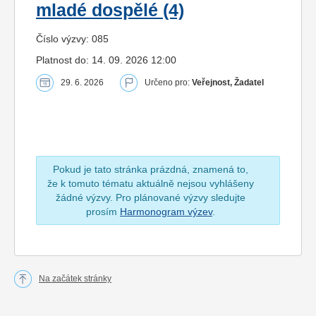
mladé dospělé (4)
Číslo výzvy: 085
Platnost do: 14. 09. 2026 12:00
29. 6. 2026
Určeno pro:
Veřejnost, Žadatel
Pokud je tato stránka prázdná, znamená to,
že k tomuto tématu aktuálně nejsou vyhlášeny
žádné výzvy. Pro plánované výzvy sledujte
prosím
Harmonogram výzev
.
Na začátek stránky