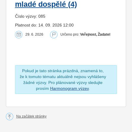
mladé dospělé (4)
Číslo výzvy: 085
Platnost do: 14. 09. 2026 12:00
29. 6. 2026
Určeno pro:
Veřejnost, Žadatel
Pokud je tato stránka prázdná, znamená to,
že k tomuto tématu aktuálně nejsou vyhlášeny
žádné výzvy. Pro plánované výzvy sledujte
prosím
Harmonogram výzev
.
Na začátek stránky