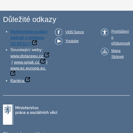
Důležité odkazy
Elektronické podání
Prohlášení
Větší šance
žádosti o podporu
o
Youtube
(IS KP21+)
přístupnosti
Související weby:
Mapa
www.dotaceeu.cz
Stránek
|
www.opjak.cz
|
www.ec.europa.eu
Kariéra