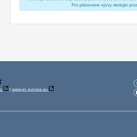
Pro plánované výzvy sledujte pr
z
|
www.ec.europa.eu