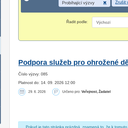
Zrušit
Probíhající výzvy
Řadit podle:
Podpora služeb pro ohrožené dět
Číslo výzvy: 085
Platnost do: 14. 09. 2026 12:00
29. 6. 2026
Určeno pro:
Veřejnost, Žadatel
Pokud je tato stránka prázdná, znamená to, že k tomuto