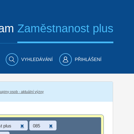
ram
Zaměstnanost plus
VYHLEDÁVÁNÍ
PŘIHLÁŠENÍ
piny osob - aktuální výzvy
t plus
085