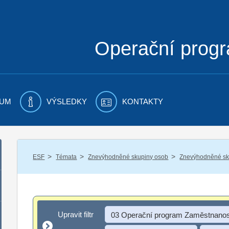
Operační prog
UM
VÝSLEDKY
KONTAKTY
/
/
/
ESF
Témata
Znevýhodněné skupiny osob
Znevýhodněné sku
Upravit filtr
Upravit filtr
03 Operační program Zaměstnanos