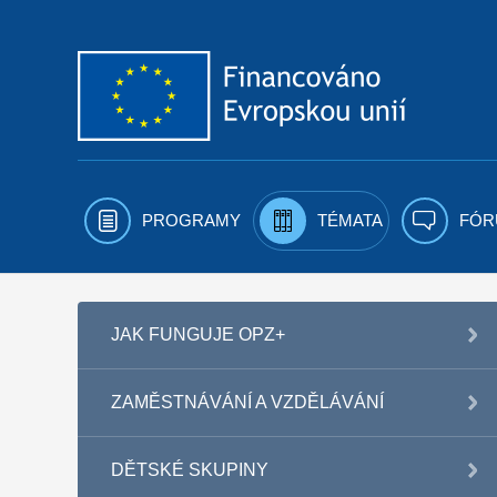
Přejít k obsahu
PROGRAMY
TÉMATA
FÓR
JAK FUNGUJE OPZ+
ZAMĚSTNÁVÁNÍ A VZDĚLÁVÁNÍ
DĚTSKÉ SKUPINY