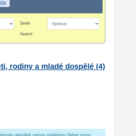
 vše
Směr
řazení:
i, rodiny a mladé dospělé (4)
 tématu aktuálně nejsou vyhlášeny žádné výzvy.