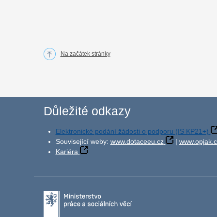
Na začátek stránky
Důležité odkazy
Elektronické podání žádosti o podporu (IS KP21+)
Související weby:
www.dotaceeu.cz
|
www.opjak.c
Kariéra