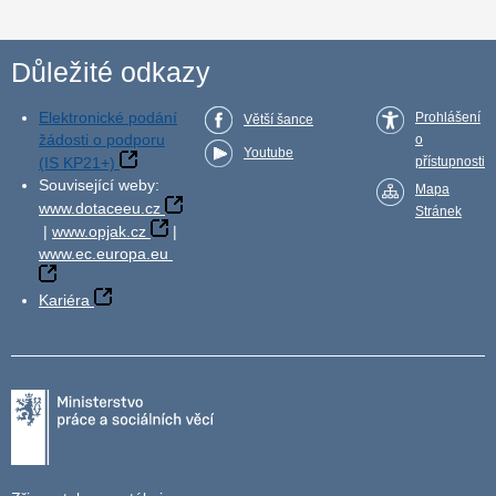
Důležité odkazy
Elektronické podání
Prohlášení
Větší šance
žádosti o podporu
o
Youtube
(IS KP21+)
přístupnosti
Související weby:
Mapa
www.dotaceeu.cz
Stránek
|
www.opjak.cz
|
www.ec.europa.eu
Kariéra