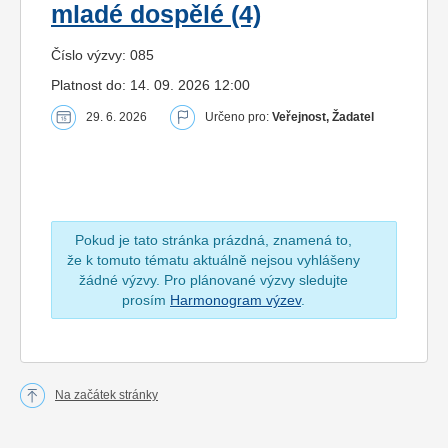
mladé dospělé (4)
Číslo výzvy: 085
Platnost do: 14. 09. 2026 12:00
29. 6. 2026
Určeno pro:
Veřejnost, Žadatel
Pokud je tato stránka prázdná, znamená to,
že k tomuto tématu aktuálně nejsou vyhlášeny
žádné výzvy. Pro plánované výzvy sledujte
prosím
Harmonogram výzev
.
Na začátek stránky