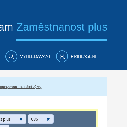
ram
Zaměstnanost plus
VYHLEDÁVÁNÍ
PŘIHLÁŠENÍ
piny osob - aktuální výzvy
t plus
085