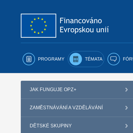
Přejít k obsahu
PROGRAMY
TÉMATA
FÓR
JAK FUNGUJE OPZ+
ZAMĚSTNÁVÁNÍ A VZDĚLÁVÁNÍ
DĚTSKÉ SKUPINY