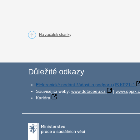
Na začátek stránky
Důležité odkazy
Elektronické podání žádosti o podporu (IS KP21+)
Související weby:
www.dotaceeu.cz
|
www.opjak.c
Kariéra