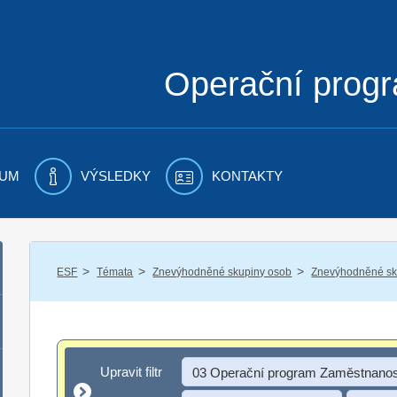
Operační prog
UM
VÝSLEDKY
KONTAKTY
/
/
/
ESF
Témata
Znevýhodněné skupiny osob
Znevýhodněné sku
Upravit filtr
Upravit filtr
03 Operační program Zaměstnanos