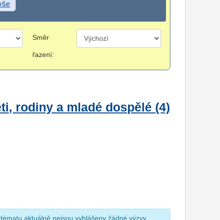
 vše
Směr
řazení:
i, rodiny a mladé dospělé (4)
 tématu aktuálně nejsou vyhlášeny žádné výzvy.