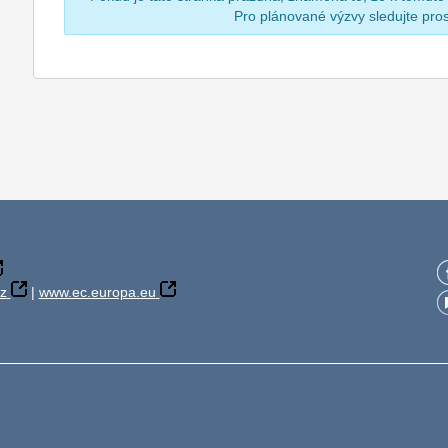
Pro plánované výzvy sledujte pr
z
|
www.ec.europa.eu