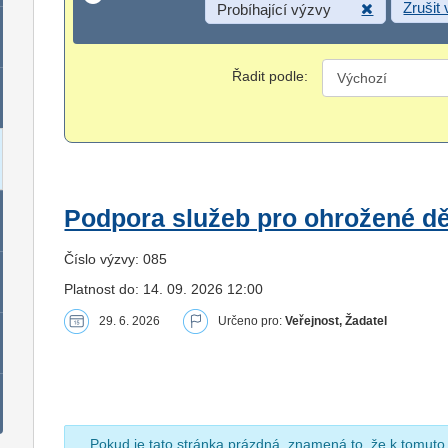
Zrušit
Probíhající výzvy
Řadit podle:
Podpora služeb pro ohrožené dět
Číslo výzvy: 085
Platnost do: 14. 09. 2026 12:00
29. 6. 2026
Určeno pro:
Veřejnost, Žadatel
Pokud je tato stránka prázdná, znamená to, že k tomuto