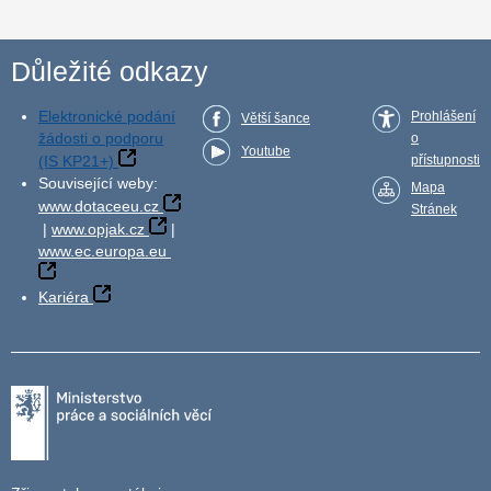
Důležité odkazy
Elektronické podání
Prohlášení
Větší šance
žádosti o podporu
o
Youtube
(IS KP21+)
přístupnosti
Související weby:
Mapa
www.dotaceeu.cz
Stránek
|
www.opjak.cz
|
www.ec.europa.eu
Kariéra