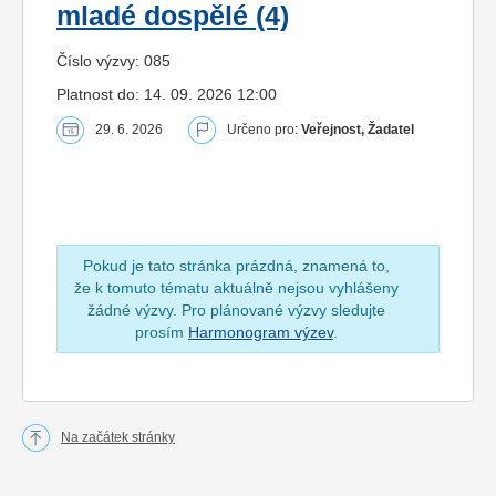
mladé dospělé (4)
Číslo výzvy: 085
Platnost do: 14. 09. 2026 12:00
29. 6. 2026
Určeno pro:
Veřejnost, Žadatel
Pokud je tato stránka prázdná, znamená to,
že k tomuto tématu aktuálně nejsou vyhlášeny
žádné výzvy. Pro plánované výzvy sledujte
prosím
Harmonogram výzev
.
Na začátek stránky