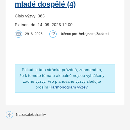
mladé dospělé (4)
Číslo výzvy: 085
Platnost do: 14. 09. 2026 12:00
29. 6. 2026
Určeno pro:
Veřejnost, Žadatel
Pokud je tato stránka prázdná, znamená to,
že k tomuto tématu aktuálně nejsou vyhlášeny
žádné výzvy. Pro plánované výzvy sledujte
prosím
Harmonogram výzev
.
Na začátek stránky