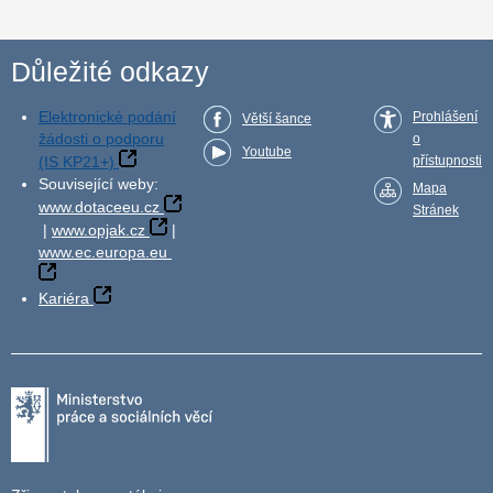
Důležité odkazy
Elektronické podání
Prohlášení
Větší šance
žádosti o podporu
o
Youtube
(IS KP21+)
přístupnosti
Související weby:
Mapa
www.dotaceeu.cz
Stránek
|
www.opjak.cz
|
www.ec.europa.eu
Kariéra