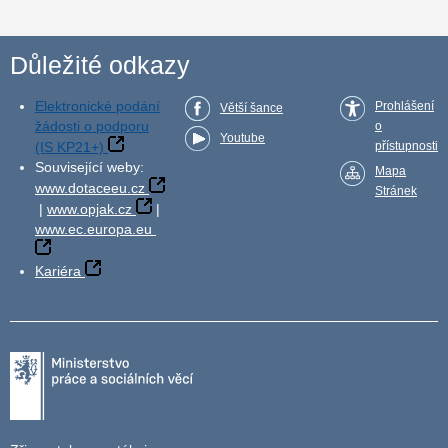
Důležité odkazy
Elektronické podání
Prohlášení
Větší šance
žádosti o podporu
o
Youtube
(IS KP21+)
přístupnosti
Související weby:
Mapa
www.dotaceeu.cz
Stránek
|
www.opjak.cz
|
www.ec.europa.eu
Kariéra