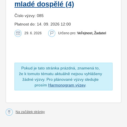
mladé dospělé (4)
Číslo výzvy: 085
Platnost do: 14. 09. 2026 12:00
29. 6. 2026
Určeno pro:
Veřejnost, Žadatel
Pokud je tato stránka prázdná, znamená to,
že k tomuto tématu aktuálně nejsou vyhlášeny
žádné výzvy. Pro plánované výzvy sledujte
prosím
Harmonogram výzev
.
Na začátek stránky