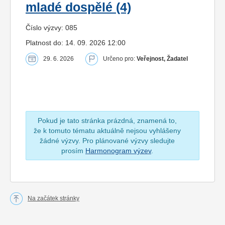
mladé dospělé (4)
Číslo výzvy: 085
Platnost do: 14. 09. 2026 12:00
29. 6. 2026
Určeno pro:
Veřejnost, Žadatel
Pokud je tato stránka prázdná, znamená to,
že k tomuto tématu aktuálně nejsou vyhlášeny
žádné výzvy. Pro plánované výzvy sledujte
prosím
Harmonogram výzev
.
Na začátek stránky