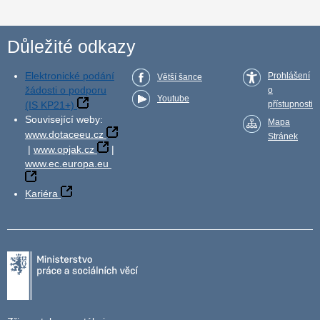
Důležité odkazy
Elektronické podání
Prohlášení
Větší šance
žádosti o podporu
o
Youtube
(IS KP21+)
přístupnosti
Související weby:
Mapa
www.dotaceeu.cz
Stránek
|
www.opjak.cz
|
www.ec.europa.eu
Kariéra