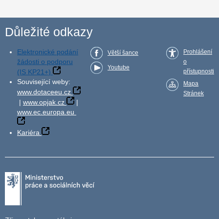
Důležité odkazy
Elektronické podání
Prohlášení
Větší šance
žádosti o podporu
o
Youtube
(IS KP21+)
přístupnosti
Související weby:
Mapa
www.dotaceeu.cz
Stránek
|
www.opjak.cz
|
www.ec.europa.eu
Kariéra