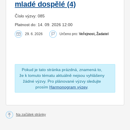
mladé dospělé (4)
Číslo výzvy: 085
Platnost do: 14. 09. 2026 12:00
29. 6. 2026
Určeno pro:
Veřejnost, Žadatel
Pokud je tato stránka prázdná, znamená to,
že k tomuto tématu aktuálně nejsou vyhlášeny
žádné výzvy. Pro plánované výzvy sledujte
prosím
Harmonogram výzev
.
Na začátek stránky