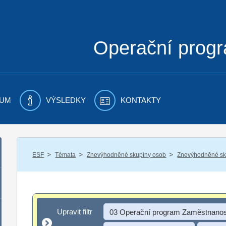
Operační prog
UM
VÝSLEDKY
KONTAKTY
/
/
/
ESF
Témata
Znevýhodněné skupiny osob
Znevýhodněné sku
Upravit filtr
Upravit filtr
03 Operační program Zaměstnanos