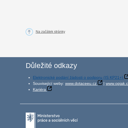
Na začátek stránky
Důležité odkazy
Elektronické podání žádosti o podporu (IS KP21+)
Související weby:
www.dotaceeu.cz
|
www.opjak.c
Kariéra