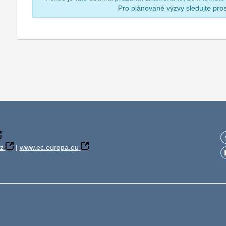
Pro plánované výzvy sledujte pr
z
|
www.ec.europa.eu