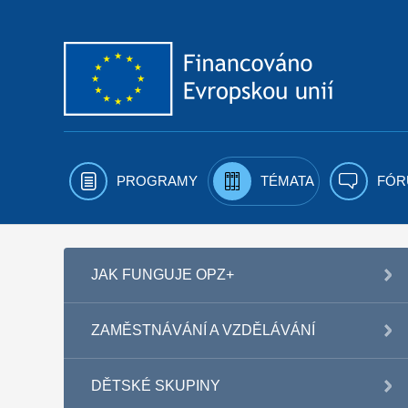
Přejít k obsahu
PROGRAMY
TÉMATA
FÓR
JAK FUNGUJE OPZ+
ZAMĚSTNÁVÁNÍ A VZDĚLÁVÁNÍ
DĚTSKÉ SKUPINY