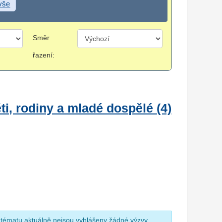
 vše
Směr
řazení:
i, rodiny a mladé dospělé (4)
 tématu aktuálně nejsou vyhlášeny žádné výzvy.