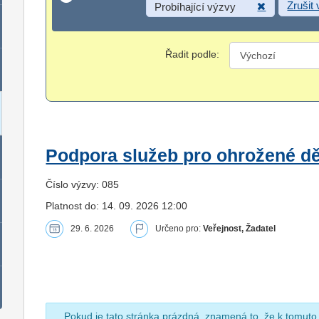
Zrušit
Probíhající výzvy
Řadit podle:
Podpora služeb pro ohrožené dět
Číslo výzvy: 085
Platnost do: 14. 09. 2026 12:00
29. 6. 2026
Určeno pro:
Veřejnost, Žadatel
Pokud je tato stránka prázdná, znamená to, že k tomuto