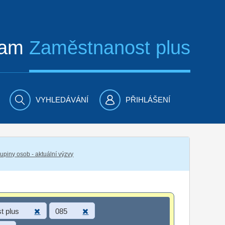
ram
Zaměstnanost plus
VYHLEDÁVÁNÍ
PŘIHLÁŠENÍ
piny osob - aktuální výzvy
t plus
085