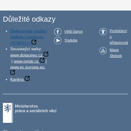
Důležité odkazy
Elektronické podání
Prohlášení
Větší šance
žádosti o podporu
o
Youtube
(IS KP21+)
přístupnosti
Související weby:
Mapa
www.dotaceeu.cz
Stránek
|
www.opjak.cz
|
www.ec.europa.eu
Kariéra