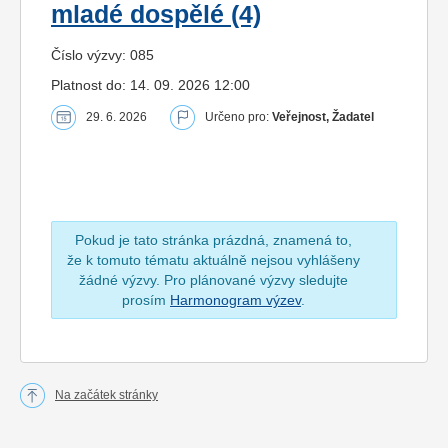
mladé dospělé (4)
Číslo výzvy: 085
Platnost do: 14. 09. 2026 12:00
29. 6. 2026
Určeno pro:
Veřejnost, Žadatel
Pokud je tato stránka prázdná, znamená to,
že k tomuto tématu aktuálně nejsou vyhlášeny
žádné výzvy. Pro plánované výzvy sledujte
prosím
Harmonogram výzev
.
Na začátek stránky