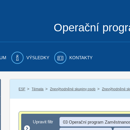
Operační prog
UM
VÝSLEDKY
KONTAKTY
/
/
/
ESF
Témata
Znevýhodněné skupiny osob
Znevýhodněné sku
Upravit filtr
Upravit filtr
03 Operační program Zaměstnanos