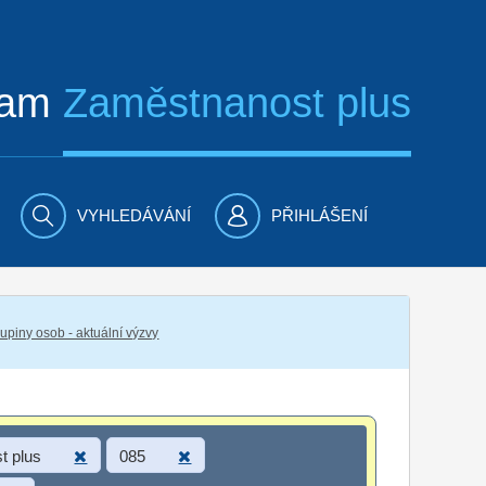
ram
Zaměstnanost plus
VYHLEDÁVÁNÍ
PŘIHLÁŠENÍ
piny osob - aktuální výzvy
t plus
085