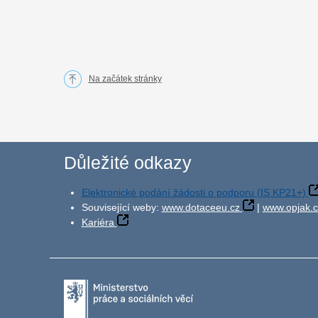
Na začátek stránky
Důležité odkazy
Elektronické podání žádosti o podporu (IS KP21+)
Související weby:
www.dotaceeu.cz
|
www.opjak.c
Kariéra