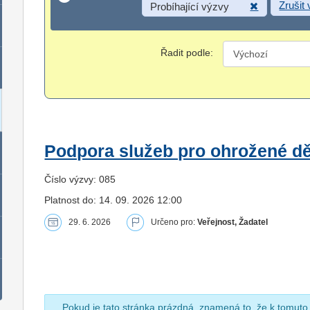
Zrušit
Probíhající výzvy
Řadit podle:
Podpora služeb pro ohrožené dět
Číslo výzvy: 085
Platnost do: 14. 09. 2026 12:00
29. 6. 2026
Určeno pro:
Veřejnost, Žadatel
Pokud je tato stránka prázdná, znamená to, že k tomuto