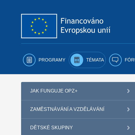
Přejít k obsahu
PROGRAMY
TÉMATA
FÓR
JAK FUNGUJE OPZ+
ZAMĚSTNÁVÁNÍ A VZDĚLÁVÁNÍ
DĚTSKÉ SKUPINY