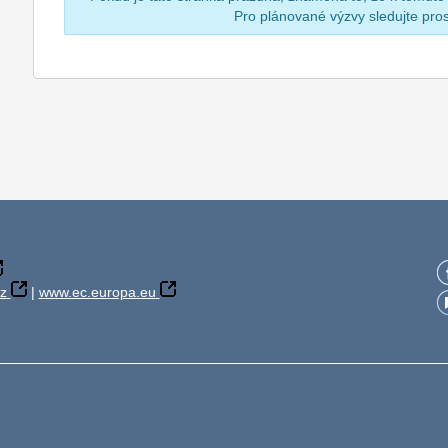
Pro plánované výzvy sledujte pr
z
|
www.ec.europa.eu