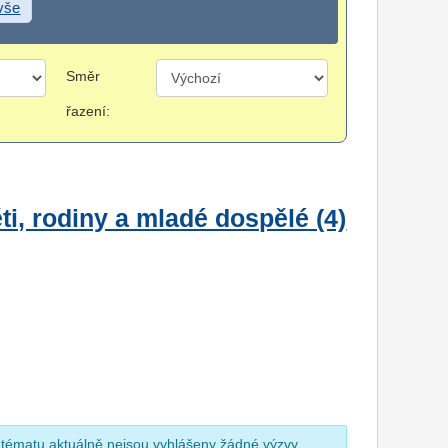
 vše
Směr
řazení:
i, rodiny a mladé dospělé (4)
 tématu aktuálně nejsou vyhlášeny žádné výzvy.