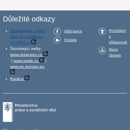
Důležité odkazy
Elektronické podání
Prohlášení
Větší šance
žádosti o podporu
o
Youtube
(IS KP21+)
přístupnosti
Související weby:
Mapa
www.dotaceeu.cz
Stránek
|
www.opjak.cz
|
www.ec.europa.eu
Kariéra