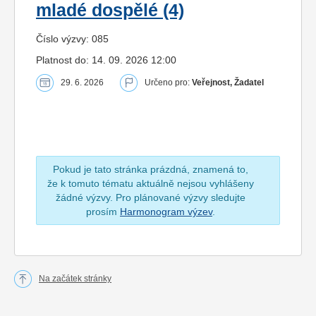
mladé dospělé (4)
Číslo výzvy: 085
Platnost do: 14. 09. 2026 12:00
29. 6. 2026
Určeno pro:
Veřejnost, Žadatel
Pokud je tato stránka prázdná, znamená to,
že k tomuto tématu aktuálně nejsou vyhlášeny
žádné výzvy. Pro plánované výzvy sledujte
prosím
Harmonogram výzev
.
Na začátek stránky