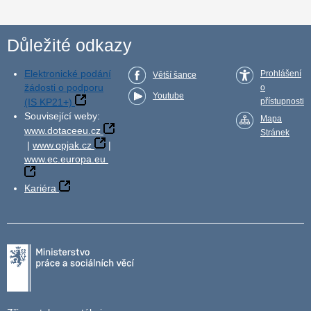
Důležité odkazy
Elektronické podání
Prohlášení
Větší šance
žádosti o podporu
o
Youtube
(IS KP21+)
přístupnosti
Související weby:
Mapa
www.dotaceeu.cz
Stránek
|
www.opjak.cz
|
www.ec.europa.eu
Kariéra