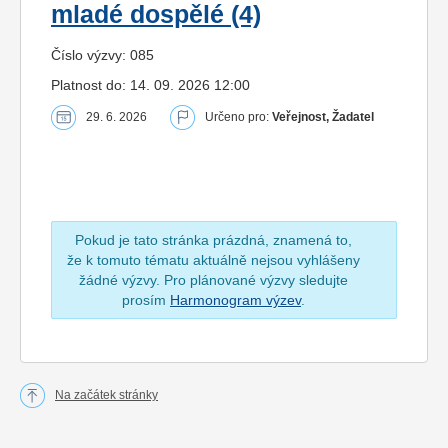
mladé dospělé (4)
Číslo výzvy: 085
Platnost do: 14. 09. 2026 12:00
29. 6. 2026
Určeno pro:
Veřejnost, Žadatel
Pokud je tato stránka prázdná, znamená to,
že k tomuto tématu aktuálně nejsou vyhlášeny
žádné výzvy. Pro plánované výzvy sledujte
prosím
Harmonogram výzev
.
Na začátek stránky