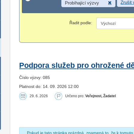
Zrušit
Probíhající výzvy
Řadit podle:
Podpora služeb pro ohrožené dět
Číslo výzvy: 085
Platnost do: 14. 09. 2026 12:00
29. 6. 2026
Určeno pro:
Veřejnost, Žadatel
Pokud je tato stránka prázdná, znamená to, že k tomuto