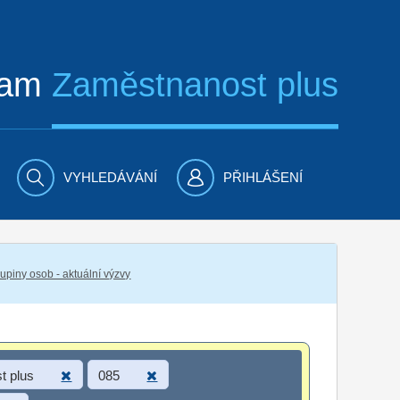
ram
Zaměstnanost plus
VYHLEDÁVÁNÍ
PŘIHLÁŠENÍ
piny osob - aktuální výzvy
t plus
085