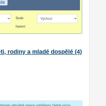
 vše
Směr
řazení:
i, rodiny a mladé dospělé (4)
 tématu aktuálně nejsou vyhlášeny žádné výzvy.