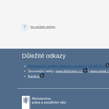
Na začátek stránky
Důležité odkazy
Elektronické podání žádosti o podporu (IS KP21+)
Související weby:
www.dotaceeu.cz
|
www.opjak.c
Kariéra