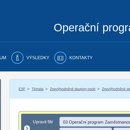
Operační prog
UM
VÝSLEDKY
KONTAKTY
/
/
/
ESF
Témata
Znevýhodněné skupiny osob
Znevýhodněné sku
Upravit filtr
Upravit filtr
03 Operační program Zaměstnanos