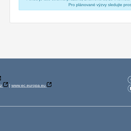
Pro plánované výzvy sledujte pr
z
|
www.ec.europa.eu