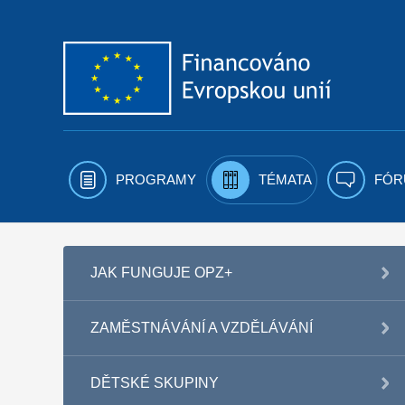
Přejít k obsahu
PROGRAMY
TÉMATA
FÓR
JAK FUNGUJE OPZ+
ZAMĚSTNÁVÁNÍ A VZDĚLÁVÁNÍ
DĚTSKÉ SKUPINY