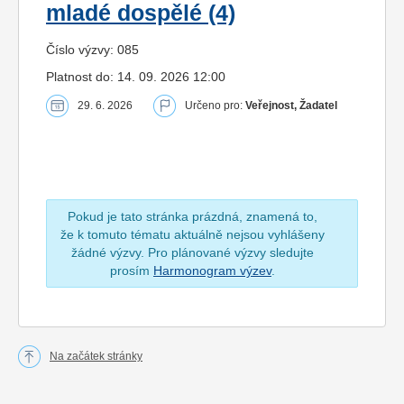
mladé dospělé (4)
Číslo výzvy: 085
Platnost do: 14. 09. 2026 12:00
29. 6. 2026
Určeno pro:
Veřejnost, Žadatel
Pokud je tato stránka prázdná, znamená to,
že k tomuto tématu aktuálně nejsou vyhlášeny
žádné výzvy. Pro plánované výzvy sledujte
prosím
Harmonogram výzev
.
Na začátek stránky