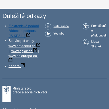
Důležité odkazy
Elektronické podání
Prohlášení
Větší šance
žádosti o podporu
o
Youtube
(IS KP21+)
přístupnosti
Související weby:
Mapa
www.dotaceeu.cz
Stránek
|
www.opjak.cz
|
www.ec.europa.eu
Kariéra