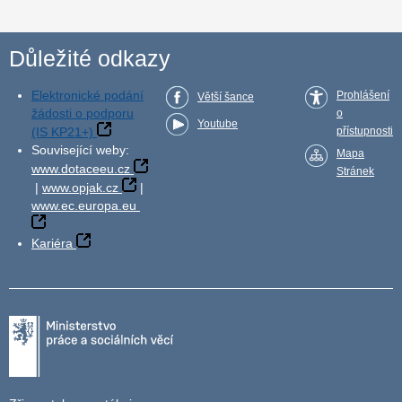
Důležité odkazy
Elektronické podání
Prohlášení
Větší šance
žádosti o podporu
o
Youtube
(IS KP21+)
přístupnosti
Související weby:
Mapa
www.dotaceeu.cz
Stránek
|
www.opjak.cz
|
www.ec.europa.eu
Kariéra