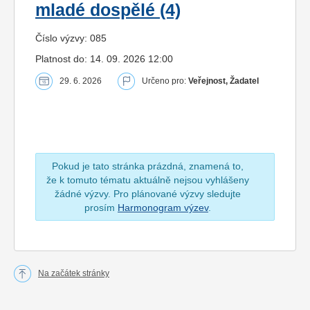
mladé dospělé (4)
Číslo výzvy: 085
Platnost do: 14. 09. 2026 12:00
29. 6. 2026
Určeno pro:
Veřejnost, Žadatel
Pokud je tato stránka prázdná, znamená to,
že k tomuto tématu aktuálně nejsou vyhlášeny
žádné výzvy. Pro plánované výzvy sledujte
prosím
Harmonogram výzev
.
Na začátek stránky