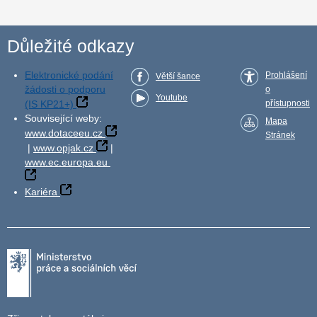
Důležité odkazy
Elektronické podání
Prohlášení
Větší šance
žádosti o podporu
o
Youtube
(IS KP21+)
přístupnosti
Související weby:
Mapa
www.dotaceeu.cz
Stránek
|
www.opjak.cz
|
www.ec.europa.eu
Kariéra