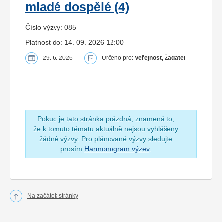
mladé dospělé (4)
Číslo výzvy: 085
Platnost do: 14. 09. 2026 12:00
29. 6. 2026
Určeno pro:
Veřejnost, Žadatel
Pokud je tato stránka prázdná, znamená to,
že k tomuto tématu aktuálně nejsou vyhlášeny
žádné výzvy. Pro plánované výzvy sledujte
prosím
Harmonogram výzev
.
Na začátek stránky