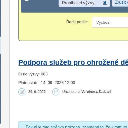
Zrušit
Probíhající výzvy
Řadit podle:
Podpora služeb pro ohrožené dět
Číslo výzvy: 085
Platnost do: 14. 09. 2026 12:00
29. 6. 2026
Určeno pro:
Veřejnost, Žadatel
Pokud je tato stránka prázdná, znamená to, že k tomuto