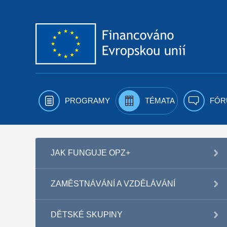
Přejít k obsahu
PROGRAMY
TÉMATA
FÓR
JAK FUNGUJE OPZ+
ZAMĚSTNÁVÁNÍ A VZDĚLÁVÁNÍ
DĚTSKÉ SKUPINY