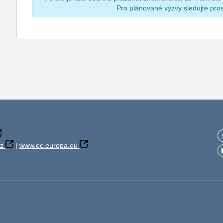
Pro plánované výzvy sledujte pr
z
|
www.ec.europa.eu