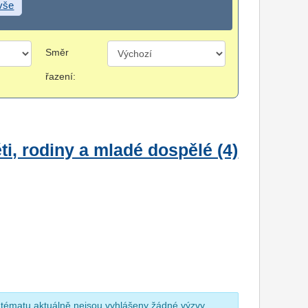
 vše
Směr
řazení:
i, rodiny a mladé dospělé (4)
 tématu aktuálně nejsou vyhlášeny žádné výzvy.