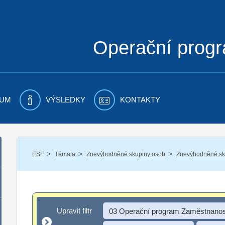
Operační prog
UM
VÝSLEDKY
KONTAKTY
/
/
/
ESF
Témata
Znevýhodněné skupiny osob
Znevýhodněné sku
Upravit filtr
Upravit filtr
03 Operační program Zaměstnanos