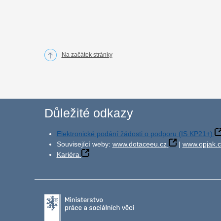
Na začátek stránky
Důležité odkazy
Elektronické podání žádosti o podporu (IS KP21+)
Související weby:
www.dotaceeu.cz
|
www.opjak.c
Kariéra