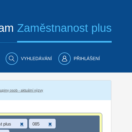
ram
Zaměstnanost plus
VYHLEDÁVÁNÍ
PŘIHLÁŠENÍ
piny osob - aktuální výzvy
t plus
085