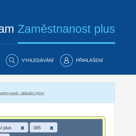
ram
Zaměstnanost plus
VYHLEDÁVÁNÍ
PŘIHLÁŠENÍ
piny osob - aktuální výzvy
t plus
085