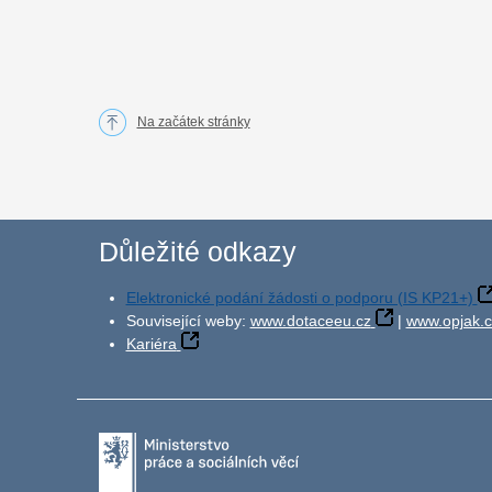
Na začátek stránky
Důležité odkazy
Elektronické podání žádosti o podporu (IS KP21+)
Související weby:
www.dotaceeu.cz
|
www.opjak.c
Kariéra