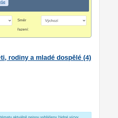
 vše
Směr
řazení:
i, rodiny a mladé dospělé (4)
 tématu aktuálně nejsou vyhlášeny žádné výzvy.