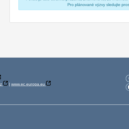
Pro plánované výzvy sledujte pr
z
|
www.ec.europa.eu