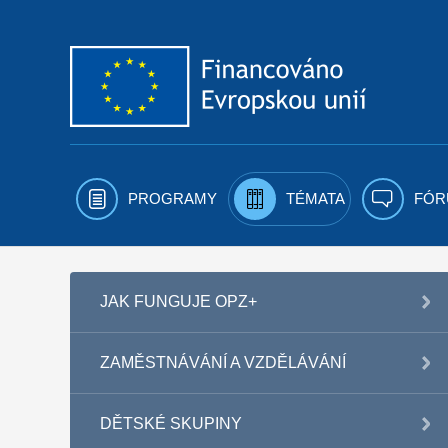
Přejít k obsahu
PROGRAMY
TÉMATA
FÓR
JAK FUNGUJE OPZ+
ZAMĚSTNÁVÁNÍ A VZDĚLÁVÁNÍ
DĚTSKÉ SKUPINY