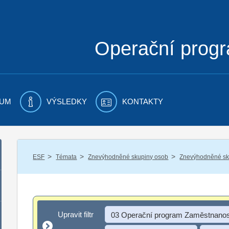
Operační prog
UM
VÝSLEDKY
KONTAKTY
/
/
/
ESF
Témata
Znevýhodněné skupiny osob
Znevýhodněné sku
Upravit filtr
Upravit filtr
03 Operační program Zaměstnanos