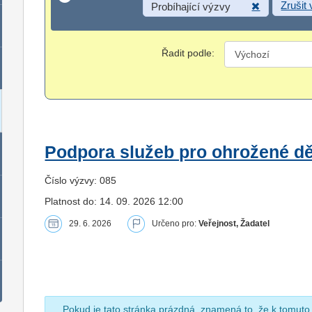
Zrušit
Probíhající výzvy
Řadit podle:
Podpora služeb pro ohrožené dět
Číslo výzvy: 085
Platnost do: 14. 09. 2026 12:00
29. 6. 2026
Určeno pro:
Veřejnost, Žadatel
Pokud je tato stránka prázdná, znamená to, že k tomuto