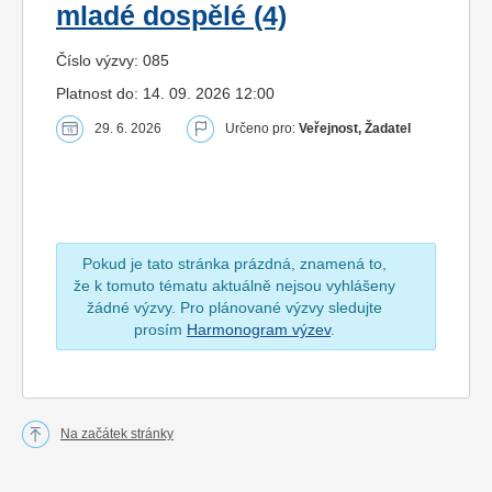
mladé dospělé (4)
Číslo výzvy: 085
Platnost do: 14. 09. 2026 12:00
29. 6. 2026
Určeno pro:
Veřejnost, Žadatel
Pokud je tato stránka prázdná, znamená to,
že k tomuto tématu aktuálně nejsou vyhlášeny
žádné výzvy. Pro plánované výzvy sledujte
prosím
Harmonogram výzev
.
Na začátek stránky