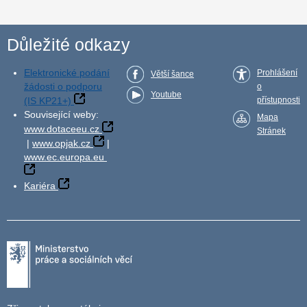
Důležité odkazy
Elektronické podání
Prohlášení
Větší šance
žádosti o podporu
o
Youtube
(IS KP21+)
přístupnosti
Související weby:
Mapa
www.dotaceeu.cz
Stránek
|
www.opjak.cz
|
www.ec.europa.eu
Kariéra