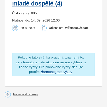
mladé dospělé (4)
Číslo výzvy: 085
Platnost do: 14. 09. 2026 12:00
29. 6. 2026
Určeno pro:
Veřejnost, Žadatel
Pokud je tato stránka prázdná, znamená to,
že k tomuto tématu aktuálně nejsou vyhlášeny
žádné výzvy. Pro plánované výzvy sledujte
prosím
Harmonogram výzev
.
Na začátek stránky