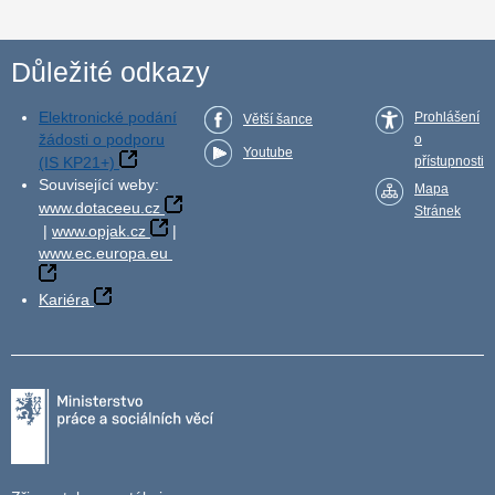
Důležité odkazy
Elektronické podání
Prohlášení
Větší šance
žádosti o podporu
o
Youtube
(IS KP21+)
přístupnosti
Související weby:
Mapa
www.dotaceeu.cz
Stránek
|
www.opjak.cz
|
www.ec.europa.eu
Kariéra