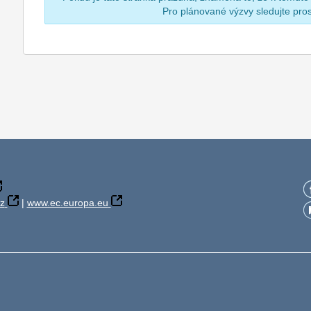
Pro plánované výzvy sledujte pr
z
|
www.ec.europa.eu