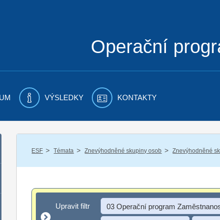
Operační prog
UM
VÝSLEDKY
KONTAKTY
/
/
/
ESF
Témata
Znevýhodněné skupiny osob
Znevýhodněné sku
Upravit filtr
Upravit filtr
03 Operační program Zaměstnanos