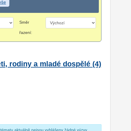
 vše
Směr
řazení:
i, rodiny a mladé dospělé (4)
 tématu aktuálně nejsou vyhlášeny žádné výzvy.