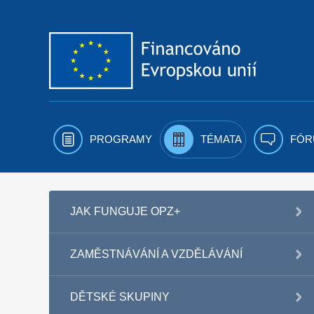
Přejít k obsahu
PROGRAMY
TÉMATA
FÓR
JAK FUNGUJE OPZ+
ZAMĚSTNÁVÁNÍ A VZDĚLÁVÁNÍ
DĚTSKÉ SKUPINY