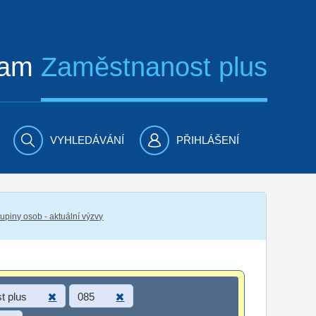
ram
Zaměstnanost plus
VYHLEDÁVÁNÍ
PŘIHLÁŠENÍ
piny osob - aktuální výzvy
t plus
085