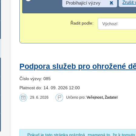
Zrušit
Probíhající výzvy
Řadit podle:
Podpora služeb pro ohrožené dět
Číslo výzvy: 085
Platnost do: 14. 09. 2026 12:00
29. 6. 2026
Určeno pro:
Veřejnost, Žadatel
Pokud je tato stránka prázdná, znamená to, že k tomuto