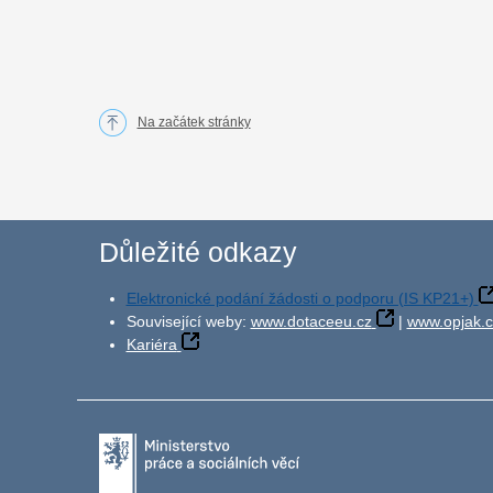
Na začátek stránky
Důležité odkazy
Elektronické podání žádosti o podporu (IS KP21+)
Související weby:
www.dotaceeu.cz
|
www.opjak.c
Kariéra