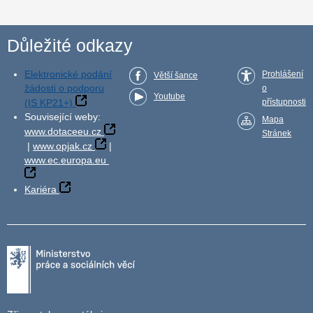
Důležité odkazy
Elektronické podání
Prohlášení
Větší šance
žádosti o podporu
o
Youtube
(IS KP21+)
přístupnosti
Související weby:
Mapa
www.dotaceeu.cz
Stránek
|
www.opjak.cz
|
www.ec.europa.eu
Kariéra