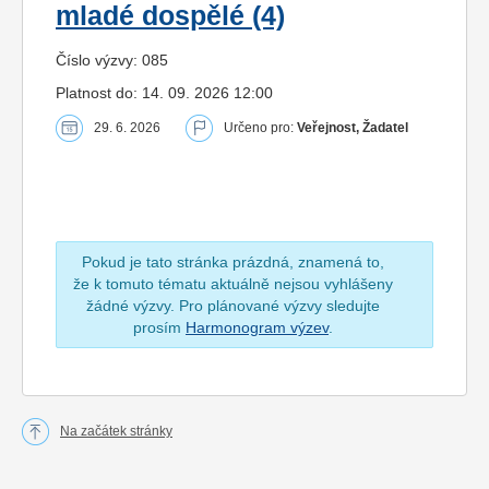
mladé dospělé (4)
Číslo výzvy: 085
Platnost do: 14. 09. 2026 12:00
29. 6. 2026
Určeno pro:
Veřejnost, Žadatel
Pokud je tato stránka prázdná, znamená to,
že k tomuto tématu aktuálně nejsou vyhlášeny
žádné výzvy. Pro plánované výzvy sledujte
prosím
Harmonogram výzev
.
Na začátek stránky