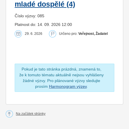
mladé dospělé (4)
Číslo výzvy: 085
Platnost do: 14. 09. 2026 12:00
29. 6. 2026
Určeno pro:
Veřejnost, Žadatel
Pokud je tato stránka prázdná, znamená to,
že k tomuto tématu aktuálně nejsou vyhlášeny
žádné výzvy. Pro plánované výzvy sledujte
prosím
Harmonogram výzev
.
Na začátek stránky