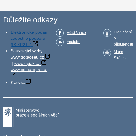
Důležité odkazy
Elektronické podání
Prohlášení
Větší šance
žádosti o podporu
o
Youtube
(IS KP21+)
přístupnosti
Související weby:
Mapa
www.dotaceeu.cz
Stránek
|
www.opjak.cz
|
www.ec.europa.eu
Kariéra