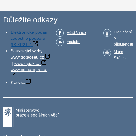
Důležité odkazy
Elektronické podání
Prohlášení
Větší šance
žádosti o podporu
o
Youtube
(IS KP21+)
přístupnosti
Související weby:
Mapa
www.dotaceeu.cz
Stránek
|
www.opjak.cz
|
www.ec.europa.eu
Kariéra