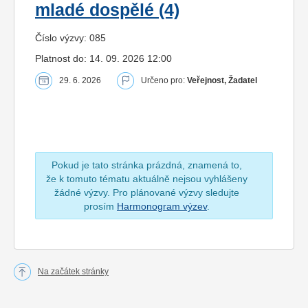
mladé dospělé (4)
Číslo výzvy: 085
Platnost do: 14. 09. 2026 12:00
29. 6. 2026
Určeno pro:
Veřejnost, Žadatel
Pokud je tato stránka prázdná, znamená to,
že k tomuto tématu aktuálně nejsou vyhlášeny
žádné výzvy. Pro plánované výzvy sledujte
prosím
Harmonogram výzev
.
Na začátek stránky