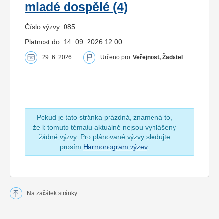
mladé dospělé (4)
Číslo výzvy: 085
Platnost do: 14. 09. 2026 12:00
29. 6. 2026
Určeno pro:
Veřejnost, Žadatel
Pokud je tato stránka prázdná, znamená to,
že k tomuto tématu aktuálně nejsou vyhlášeny
žádné výzvy. Pro plánované výzvy sledujte
prosím
Harmonogram výzev
.
Na začátek stránky