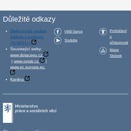
Důležité odkazy
Elektronické podání
Prohlášení
Větší šance
žádosti o podporu
o
Youtube
(IS KP21+)
přístupnosti
Související weby:
Mapa
www.dotaceeu.cz
Stránek
|
www.opjak.cz
|
www.ec.europa.eu
Kariéra