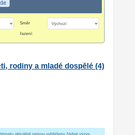
 vše
Směr
řazení:
i, rodiny a mladé dospělé (4)
 tématu aktuálně nejsou vyhlášeny žádné výzvy.