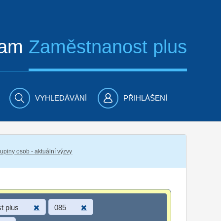
ram
Zaměstnanost plus
VYHLEDÁVÁNÍ
PŘIHLÁŠENÍ
piny osob - aktuální výzvy
t plus
085