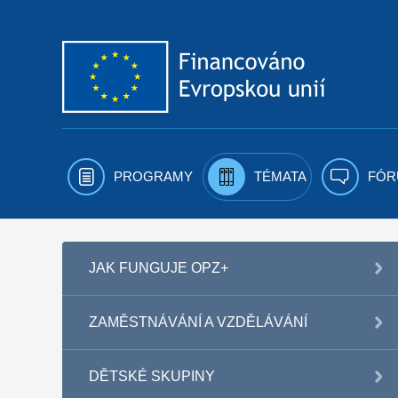
Přejít k obsahu
PROGRAMY
TÉMATA
FÓR
JAK FUNGUJE OPZ+
ZAMĚSTNÁVÁNÍ A VZDĚLÁVÁNÍ
DĚTSKÉ SKUPINY