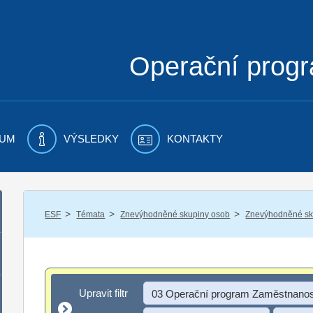
Operační prog
UM
VÝSLEDKY
KONTAKTY
/
/
/
ESF
Témata
Znevýhodněné skupiny osob
Znevýhodněné sku
Upravit filtr
Upravit filtr
03 Operační program Zaměstnanos