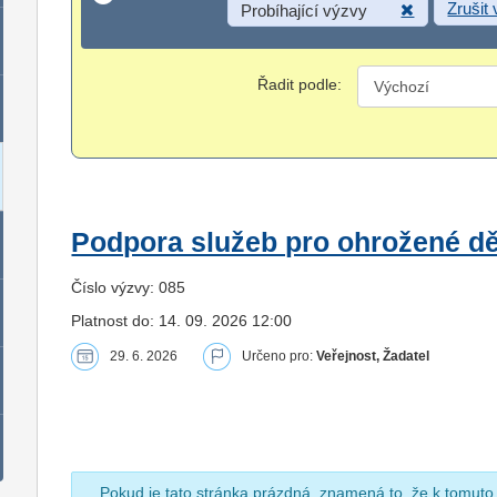
Zrušit
Probíhající výzvy
Řadit podle:
Podpora služeb pro ohrožené dět
Číslo výzvy: 085
Platnost do: 14. 09. 2026 12:00
29. 6. 2026
Určeno pro:
Veřejnost, Žadatel
Pokud je tato stránka prázdná, znamená to, že k tomuto