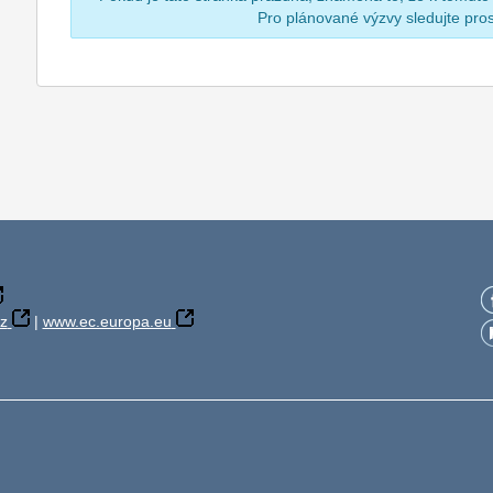
Pro plánované výzvy sledujte pr
z
|
www.ec.europa.eu