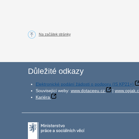
Na začátek stránky
Důležité odkazy
Elektronické podání žádosti o podporu (IS KP21+)
Související weby:
www.dotaceeu.cz
|
www.opjak.c
Kariéra