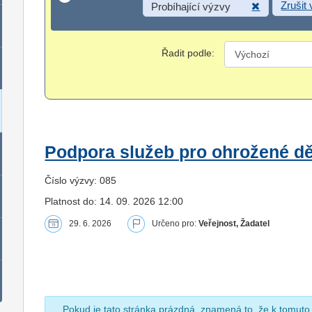
Zrušit
Probíhající výzvy
Řadit podle:
Podpora služeb pro ohrožené dět
Číslo výzvy: 085
Platnost do: 14. 09. 2026 12:00
29. 6. 2026
Určeno pro:
Veřejnost, Žadatel
Pokud je tato stránka prázdná, znamená to, že k tomuto