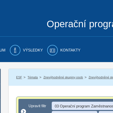
Operační prog
UM
VÝSLEDKY
KONTAKTY
/
/
/
ESF
Témata
Znevýhodněné skupiny osob
Znevýhodněné sku
Upravit filtr
Upravit filtr
03 Operační program Zaměstnanos