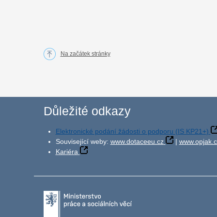
Na začátek stránky
Důležité odkazy
Elektronické podání žádosti o podporu (IS KP21+)
Související weby:
www.dotaceeu.cz
|
www.opjak.c
Kariéra