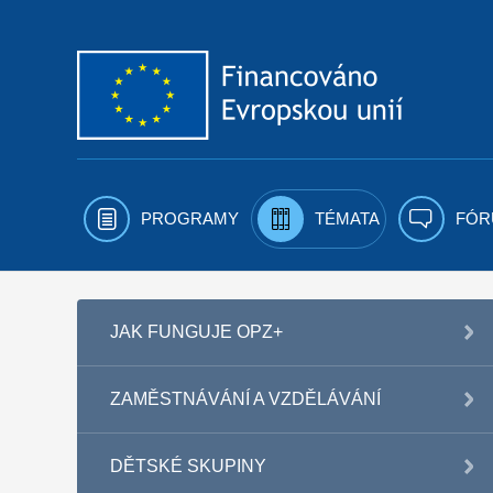
Přejít k obsahu
PROGRAMY
TÉMATA
FÓR
JAK FUNGUJE OPZ+
ZAMĚSTNÁVÁNÍ A VZDĚLÁVÁNÍ
DĚTSKÉ SKUPINY