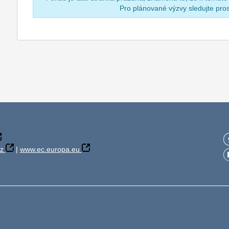
Pro plánované výzvy sledujte pr
z
|
www.ec.europa.eu