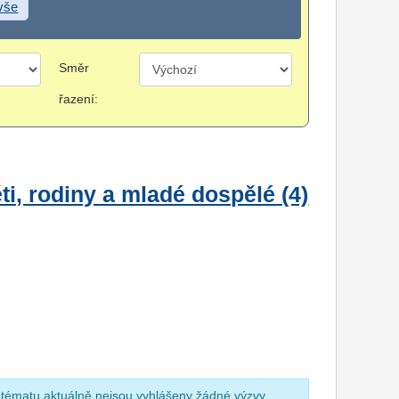
 vše
Směr
řazení:
i, rodiny a mladé dospělé (4)
 tématu aktuálně nejsou vyhlášeny žádné výzvy.