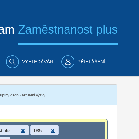
ram
Zaměstnanost plus
VYHLEDÁVÁNÍ
PŘIHLÁŠENÍ
piny osob - aktuální výzvy
t plus
085