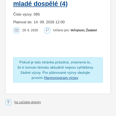
mladé dospělé (4)
Číslo výzvy: 085
Platnost do: 14. 09. 2026 12:00
29. 6. 2026
Určeno pro:
Veřejnost, Žadatel
Pokud je tato stránka prázdná, znamená to,
že k tomuto tématu aktuálně nejsou vyhlášeny
žádné výzvy. Pro plánované výzvy sledujte
prosím
Harmonogram výzev
.
Na začátek stránky