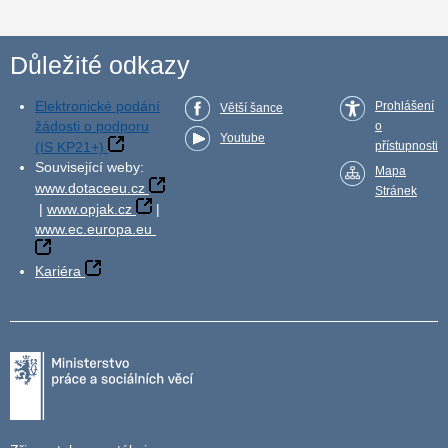
Důležité odkazy
Elektronické podání
Prohlášení
Větší šance
žádosti o podporu
o
Youtube
(IS KP21+)
přístupnosti
Související weby:
Mapa
www.dotaceeu.cz
Stránek
|
www.opjak.cz
|
www.ec.europa.eu
Kariéra