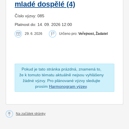
mladé dospělé (4)
Číslo výzvy: 085
Platnost do: 14. 09. 2026 12:00
29. 6. 2026
Určeno pro:
Veřejnost, Žadatel
Pokud je tato stránka prázdná, znamená to,
že k tomuto tématu aktuálně nejsou vyhlášeny
žádné výzvy. Pro plánované výzvy sledujte
prosím
Harmonogram výzev
.
Na začátek stránky