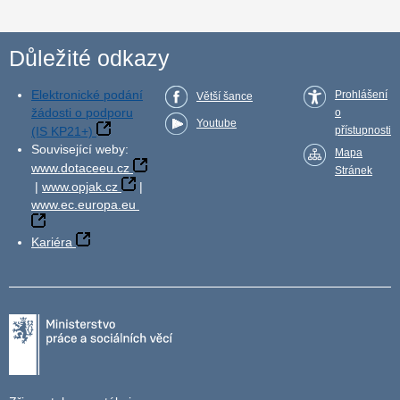
Důležité odkazy
Elektronické podání
Prohlášení
Větší šance
žádosti o podporu
o
Youtube
(IS KP21+)
přístupnosti
Související weby:
Mapa
www.dotaceeu.cz
Stránek
|
www.opjak.cz
|
www.ec.europa.eu
Kariéra