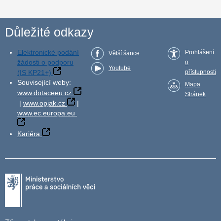
Důležité odkazy
Elektronické podání
Prohlášení
Větší šance
žádosti o podporu
o
Youtube
(IS KP21+)
přístupnosti
Související weby:
Mapa
www.dotaceeu.cz
Stránek
|
www.opjak.cz
|
www.ec.europa.eu
Kariéra