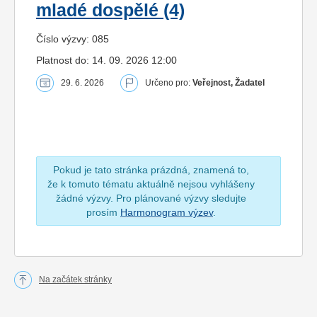
mladé dospělé (4)
Číslo výzvy: 085
Platnost do: 14. 09. 2026 12:00
29. 6. 2026
Určeno pro:
Veřejnost, Žadatel
Pokud je tato stránka prázdná, znamená to,
že k tomuto tématu aktuálně nejsou vyhlášeny
žádné výzvy. Pro plánované výzvy sledujte
prosím
Harmonogram výzev
.
Na začátek stránky