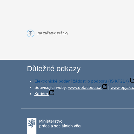
Na začátek stránky
Důležité odkazy
Elektronické podání žádosti o podporu (IS KP21+)
Související weby:
www.dotaceeu.cz
|
www.opjak.c
Kariéra