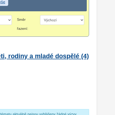
 vše
Směr
řazení:
i, rodiny a mladé dospělé (4)
 tématu aktuálně nejsou vyhlášeny žádné výzvy.