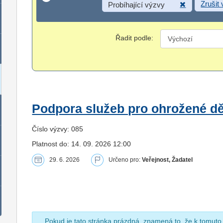
Zrušit
Probíhající výzvy
Řadit podle:
Podpora služeb pro ohrožené dět
Číslo výzvy: 085
Platnost do: 14. 09. 2026 12:00
29. 6. 2026
Určeno pro:
Veřejnost, Žadatel
Pokud je tato stránka prázdná, znamená to, že k tomuto