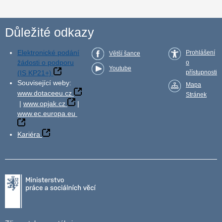
Důležité odkazy
Elektronické podání
Prohlášení
Větší šance
žádosti o podporu
o
Youtube
(IS KP21+)
přístupnosti
Související weby:
Mapa
www.dotaceeu.cz
Stránek
|
www.opjak.cz
|
www.ec.europa.eu
Kariéra