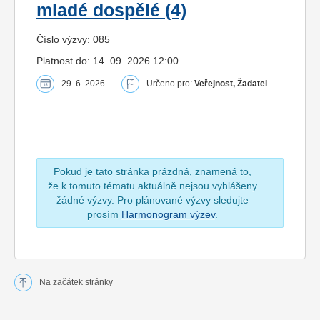
mladé dospělé (4)
Číslo výzvy: 085
Platnost do: 14. 09. 2026 12:00
29. 6. 2026
Určeno pro:
Veřejnost, Žadatel
Pokud je tato stránka prázdná, znamená to,
že k tomuto tématu aktuálně nejsou vyhlášeny
žádné výzvy. Pro plánované výzvy sledujte
prosím
Harmonogram výzev
.
Na začátek stránky