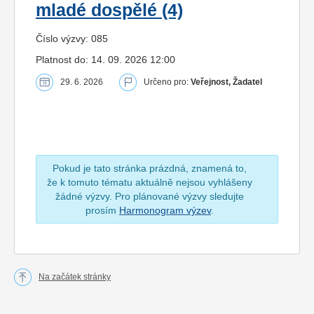
mladé dospělé (4)
Číslo výzvy: 085
Platnost do: 14. 09. 2026 12:00
29. 6. 2026
Určeno pro:
Veřejnost, Žadatel
Pokud je tato stránka prázdná, znamená to,
že k tomuto tématu aktuálně nejsou vyhlášeny
žádné výzvy. Pro plánované výzvy sledujte
prosím
Harmonogram výzev
.
Na začátek stránky