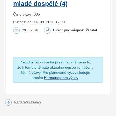
mladé dospělé (4)
Číslo výzvy: 085
Platnost do: 14. 09. 2026 12:00
29. 6. 2026
Určeno pro:
Veřejnost, Žadatel
Pokud je tato stránka prázdná, znamená to,
že k tomuto tématu aktuálně nejsou vyhlášeny
žádné výzvy. Pro plánované výzvy sledujte
prosím
Harmonogram výzev
.
Na začátek stránky