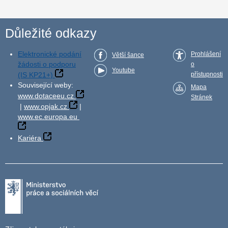
Důležité odkazy
Elektronické podání
Prohlášení
Větší šance
žádosti o podporu
o
Youtube
(IS KP21+)
přístupnosti
Související weby:
Mapa
www.dotaceeu.cz
Stránek
|
www.opjak.cz
|
www.ec.europa.eu
Kariéra