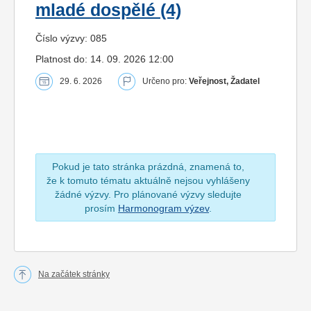
mladé dospělé (4)
Číslo výzvy: 085
Platnost do: 14. 09. 2026 12:00
29. 6. 2026
Určeno pro:
Veřejnost, Žadatel
Pokud je tato stránka prázdná, znamená to,
že k tomuto tématu aktuálně nejsou vyhlášeny
žádné výzvy. Pro plánované výzvy sledujte
prosím
Harmonogram výzev
.
Na začátek stránky