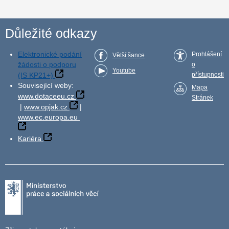
Důležité odkazy
Elektronické podání
Prohlášení
Větší šance
žádosti o podporu
o
Youtube
(IS KP21+)
přístupnosti
Související weby:
Mapa
www.dotaceeu.cz
Stránek
|
www.opjak.cz
|
www.ec.europa.eu
Kariéra