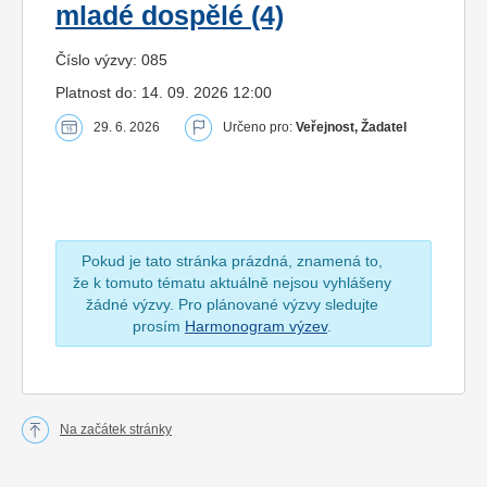
mladé dospělé (4)
Číslo výzvy: 085
Platnost do: 14. 09. 2026 12:00
29. 6. 2026
Určeno pro:
Veřejnost, Žadatel
Pokud je tato stránka prázdná, znamená to,
že k tomuto tématu aktuálně nejsou vyhlášeny
žádné výzvy. Pro plánované výzvy sledujte
prosím
Harmonogram výzev
.
Na začátek stránky