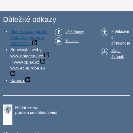
Důležité odkazy
Elektronické podání
Prohlášení
Větší šance
žádosti o podporu
o
Youtube
(IS KP21+)
přístupnosti
Související weby:
Mapa
www.dotaceeu.cz
Stránek
|
www.opjak.cz
|
www.ec.europa.eu
Kariéra