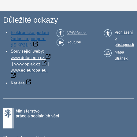
Důležité odkazy
Elektronické podání
Prohlášení
Větší šance
žádosti o podporu
o
Youtube
(IS KP21+)
přístupnosti
Související weby:
Mapa
www.dotaceeu.cz
Stránek
|
www.opjak.cz
|
www.ec.europa.eu
Kariéra