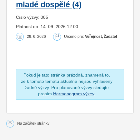
mladé dospělé (4)
Číslo výzvy: 085
Platnost do: 14. 09. 2026 12:00
29. 6. 2026
Určeno pro:
Veřejnost, Žadatel
Pokud je tato stránka prázdná, znamená to,
že k tomuto tématu aktuálně nejsou vyhlášeny
žádné výzvy. Pro plánované výzvy sledujte
prosím
Harmonogram výzev
.
Na začátek stránky