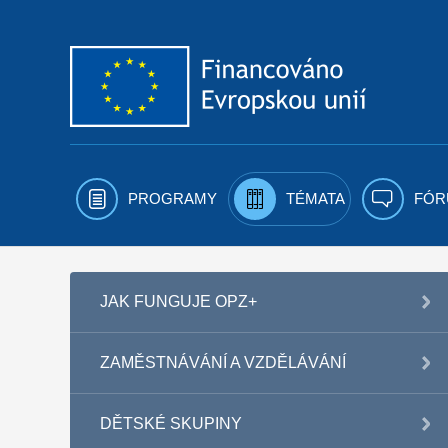
Přejít k obsahu
PROGRAMY
TÉMATA
FÓR
JAK FUNGUJE OPZ+
ZAMĚSTNÁVÁNÍ A VZDĚLÁVÁNÍ
DĚTSKÉ SKUPINY