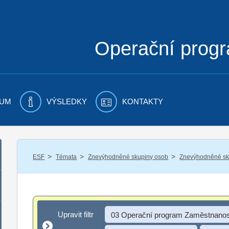
Operační prog
UM
VÝSLEDKY
KONTAKTY
/
/
/
ESF
Témata
Znevýhodněné skupiny osob
Znevýhodněné sku
Upravit filtr
Upravit filtr
03 Operační program Zaměstnanos