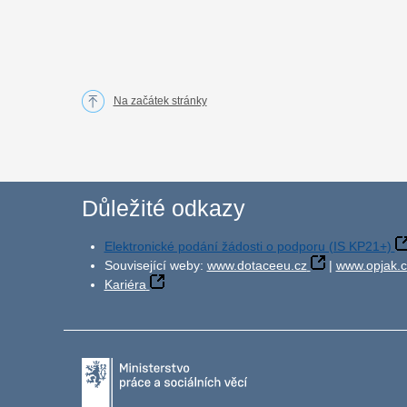
Na začátek stránky
Důležité odkazy
Elektronické podání žádosti o podporu (IS KP21+)
Související weby:
www.dotaceeu.cz
|
www.opjak.c
Kariéra