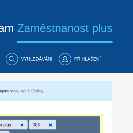
ram
Zaměstnanost plus
VYHLEDÁVÁNÍ
PŘIHLÁŠENÍ
piny osob - aktuální výzvy
t plus
085