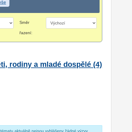
 vše
Směr
řazení:
i, rodiny a mladé dospělé (4)
 tématu aktuálně nejsou vyhlášeny žádné výzvy.