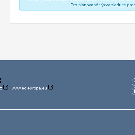
Pro plánované výzvy sledujte pr
z
|
www.ec.europa.eu