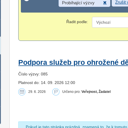
Zrušit
Probíhající výzvy
Řadit podle:
Podpora služeb pro ohrožené dět
Číslo výzvy: 085
Platnost do: 14. 09. 2026 12:00
29. 6. 2026
Určeno pro:
Veřejnost, Žadatel
Pokud je tato stránka prázdná, znamená to, že k tomuto