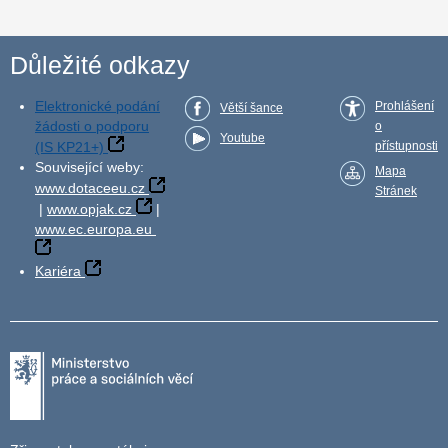
Důležité odkazy
Elektronické podání
Prohlášení
Větší šance
žádosti o podporu
o
Youtube
(IS KP21+)
přístupnosti
Související weby:
Mapa
www.dotaceeu.cz
Stránek
|
www.opjak.cz
|
www.ec.europa.eu
Kariéra