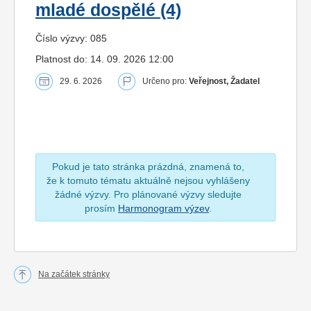
mladé dospělé (4)
Číslo výzvy: 085
Platnost do: 14. 09. 2026 12:00
29. 6. 2026
Určeno pro:
Veřejnost, Žadatel
Pokud je tato stránka prázdná, znamená to,
že k tomuto tématu aktuálně nejsou vyhlášeny
žádné výzvy. Pro plánované výzvy sledujte
prosím
Harmonogram výzev
.
Na začátek stránky