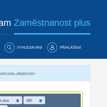
ram
Zaměstnanost plus
VYHLEDÁVÁNÍ
PŘIHLÁŠENÍ
piny osob - aktuální výzvy
t plus
085