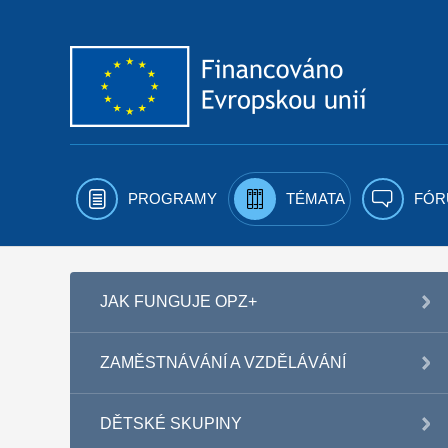
Přejít k obsahu
PROGRAMY
TÉMATA
FÓR
JAK FUNGUJE OPZ+
ZAMĚSTNÁVÁNÍ A VZDĚLÁVÁNÍ
DĚTSKÉ SKUPINY