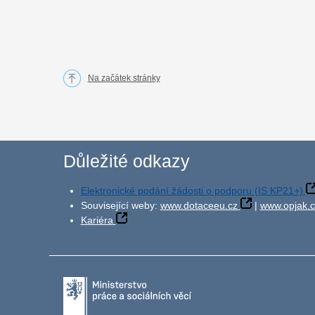
Na začátek stránky
Důležité odkazy
Elektronické podání žádosti o podporu (IS KP21+)
Související weby:
www.dotaceeu.cz
|
www.opjak.c
Kariéra