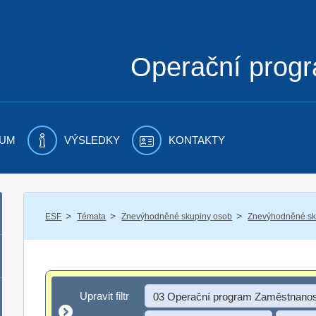
Operační prog
UM
VÝSLEDKY
KONTAKTY
/
/
/
ESF
Témata
Znevýhodněné skupiny osob
Znevýhodněné sku
Upravit filtr
Upravit filtr
03 Operační program Zaměstnanos