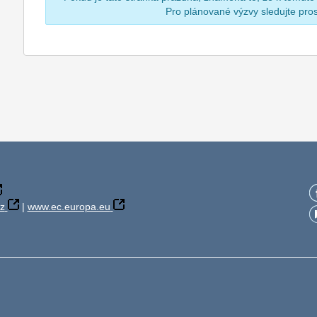
Pro plánované výzvy sledujte pr
z
|
www.ec.europa.eu