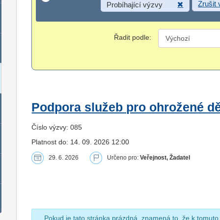
Zrušit
Probíhající výzvy
Řadit podle:
Podpora služeb pro ohrožené dět
Číslo výzvy: 085
Platnost do: 14. 09. 2026 12:00
29. 6. 2026
Určeno pro:
Veřejnost, Žadatel
Pokud je tato stránka prázdná, znamená to, že k tomuto