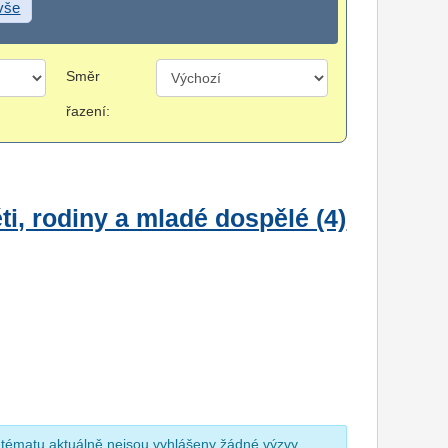
 vše
Směr
řazení:
i, rodiny a mladé dospělé (4)
 tématu aktuálně nejsou vyhlášeny žádné výzvy.